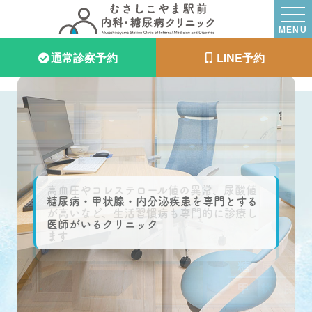
MENU
通常診察予約
LINE予約
高血圧やコレステロール値の異常、尿酸値
が高いなど、
生活習慣病も専門的に診療し
ます