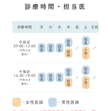
診療時間・担当医
診療時間
月
火
水
木
金
土
日祝
院
院
午前診
長
長
09:00-13:00
院
院
院
／
／
長
長
長
小
(予約の方
結
熊
優先)
城
※
院
院
午後診
長
長
14:30-18:00
院
院
院
／
／
長
長
長
小
(予約の方
結
熊
優先)
城
※
…女性医師
…男性医師