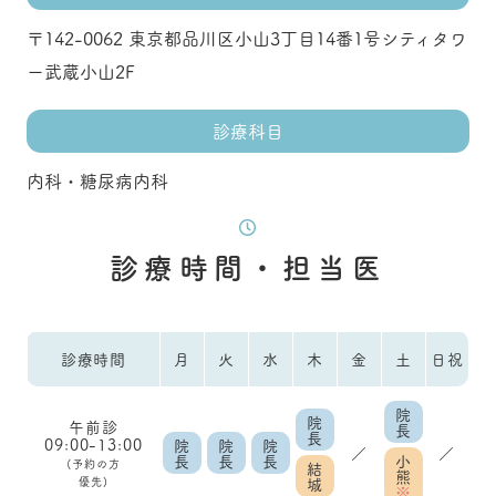
〒142-0062 東京都品川区小山3丁目14番1号シティタワ
ー武蔵小山2F
診療科目
内科・糖尿病内科
診療時間・担当医
診療時間
月
火
水
木
金
土
日祝
院
院
午前診
長
長
09:00-13:00
院
院
院
／
／
長
長
長
小
(予約の方
結
熊
優先)
城
※