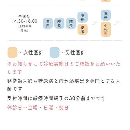
院
院
午後診
長
長
14:30-18:00
院
院
院
／
／
長
長
長
小
(予約の方
結
熊
優先)
城
※
…女性医師
…男性医師
※お知らせにて診療実施日のご確認をお願いいた
します
非常勤医師も糖尿病と内分泌疾患を専門とする医
師です
30分前
受付時間は診療時間終了の
までです
休診日…
金曜・日曜・祝日